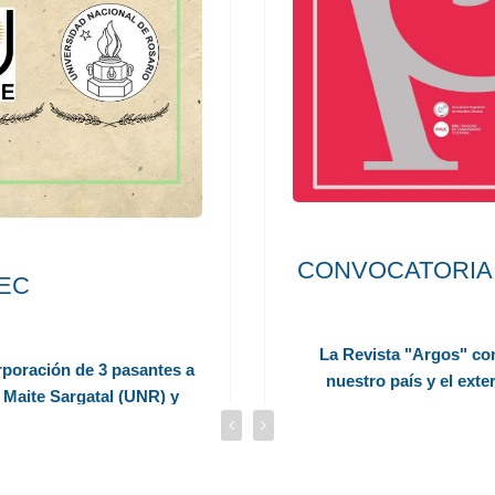
CONVOCATORIA AB
EC
La Revista "Argos" con
rporación de 3 pasantes a
nuestro país y el exte
 Maite Sargatal (UNR) y
bajarán colaborativamente
tablecido.