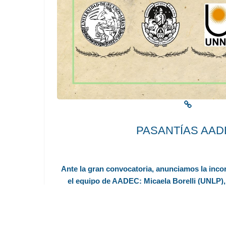
PASANTÍAS AAD
lke
Ante la gran convocatoria, anunciamos la inco
Ha
el equipo de AADEC: Micaela Borelli (UNLP),
.
Selene Bree (UNLP). En esta primera etapa, tra
con el equipo de pasantes ya es
Ver más