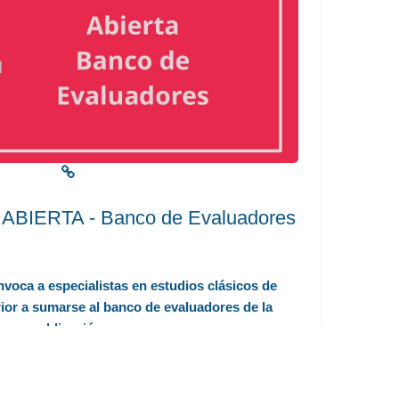
IERTA - Banco de Evaluadores
voca a especialistas en estudios clásicos de
El 
rior a sumarse al banco de evaluadores de la
Grad
publicación.
Ver más